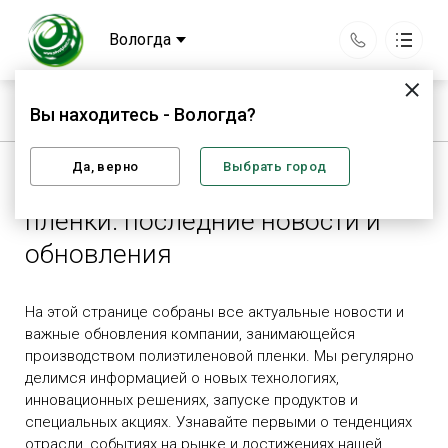
Вологда
Строка навигации
Главная
ВОЛПЛАСТ
Вы находитесь - Вологда?
Производственная компания
Производство полиэтиленовой пленки: последние новости и
обновления
Основная навигация
О компании
Каталог
Да, верно
Выбрать город
Производство полиэтиленовой
Сотрудничество
Вся продукция
пленки: последние новости и
Доставка
Статьи
обновления
Сертификаты
Вопрос-ответ
Контакты
На этой странице собраны все актуальные новости и
важные обновления компании, занимающейся
производством полиэтиленовой пленки. Мы регулярно
г. Вологда, ул. Окружное шоссе 13 г, пом. 27
делимся информацией о новых технологиях,
График работы:
инновационных решениях, запуске продуктов и
Пн-Пт 8:00 - 17:00
Сб-Вс — выходной
специальных акциях. Узнавайте первыми о тенденциях
office@pkvolplast.ru
отрасли, событиях на рынке и достижениях нашей
+7 (921) 122-09-99