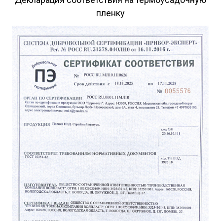
Профессиональные дизайнеры помогут создать
пленку
уникальный дизайн упаковки.
Производство полиэтиленовой пленки и
упаковочных материалов
Ищете надежную упаковку, чтобы увеличить
продуктивность вашего бизнеса? Компания ПК
«ВОЛПЛАСТ» готова предложить вам лучшее
решение для любого уровня развития бизнеса.
Обсудите подробности вашего проекта, получите
бесплатный образец или консультацию по условиям
приобретения продукции прямо сейчас!
Свяжитесь с нами, заполнив форму обратной связи
на нашем официальном сайте или позвонив по
номеру телефона:
+7 (921) 122-09-99
. Сделайте
правильный выбор для своего бизнеса вместе с
надежным производителем пленки
ПК «ВОЛПЛАСТ».