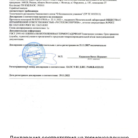
округа.
Почему выбирают
завод производитель
пленки
ПК
«ВОЛПЛАСТ»
Среди преимуществ нашего завода:
Гарантия качества сроком на 1 год.
Высокоскоростное производство и минимальные
сроки исполнения заказов.
Бесплатные образцы перед основным
размещением заказа.
Соответствие требованиям нормативных
документов.
Сотрудники имеют высокую квалификацию,
периодически проходят обучение.
Декларация соответствия на термоусадочную