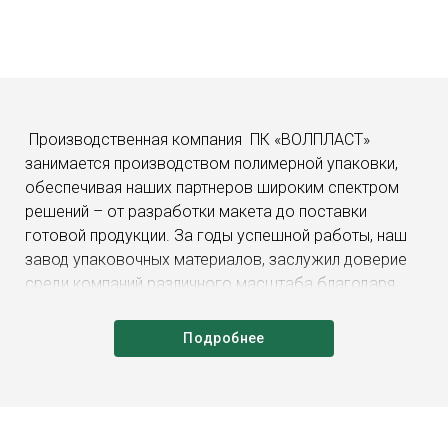
Производственная компания
ПК «ВОЛПЛАСТ»
занимается производством полимерной упаковки,
обеспечивая наших партнеров широким спектром
решений – от разработки макета до поставки
готовой продукции. За годы успешной работы, наш
завод упаковочных материалов, заслужил доверие
среди компаний различного масштаба благодаря
вниманию к деталям и стремлению обеспечить
идеальное соотношение цены и качества. Для нас
Подробнее
важно понимать потребности клиентов, поэтому
каждый этап производства строго контролируется
специалистами.