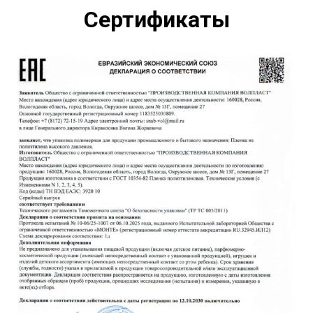
Как
купить пленку
напрямую у завода
Сертификаты
Наша цель – обеспечить комфорт и простоту
процесса приобретения пленки нашими партнерами.
Мы проведем вас через весь путь от выбора до
поставки:
Подайте заявку онлайн или свяжитесь с нами по
телефону.
Получите консультацию специалиста по выбору
оптимального материала и расчета стоимости.
Заключите договор с указанием всех условий и
сроков поставок.
После внесения предоплаты начнется
изготовление вашей партии пленки.
Оптовая закупка доступна начиная с минимального