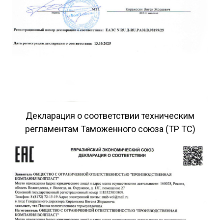
объема – всего от 500 кг.
Сотрудничество с заводом по
производству пленки
Как только внесена предоплата, завод ПК
«ВОЛПЛАСТ» немедленно приступает к производству
вашей упаковочной продукции.
Современное оснащение предприятия позволяет
Декларация о соответствии техническим
быстро и качественно изготавливать продукцию
согласно стандартам качества. Все процессы
регламентам Таможенного союза (ТР ТС)
автоматизированы и находятся под постоянным
контролем опытных сотрудников. Логистика
организована таким образом, чтобы избежать
задержек и гарантировать своевременную поставку
товаров. Если объем заказа превышает 5 тонн, мы
обеспечиваем бесплатную доставку по всей
территории Северо-Западного федерального